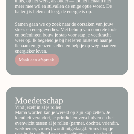
thuis, op het werk, als ouder — tot het lichaam niet
meer mee wil en stilvallen de enige optie wordt. De
batterij is helemaal leeg, de energie is op.
Samen gaan we op zoek naar de oorzaken van jouw
stress en energieverlies. Met behulp van concrete tools
en oefeningen bouw je stap voor stap je veerkracht
weer op. Ik begeleid je bij het leren luisteren naar je
lichaam en grenzen stellen en help je op weg naar een
energieker leven.
Maak een afspraak
Moederschap
Vind jezelf in al je rollen
Mama worden kan je wereld op zijn kop zetten. Je
identiteit verandert, je prioriteiten verschuiven en het
evenwicht tussen al je rollen (partner, dochter, vriendin,
werknemer, vrouw) wordt uitgedaagd. Soms loop je
vast in de veelheid aan verwachtingen — van jezelf,